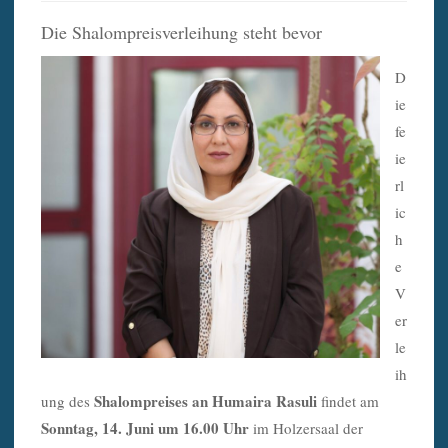
Die Shalompreisverleihung steht bevor
D
ie
fe
ie
rl
ic
h
e
V
er
le
ih
Shalompreises an Humaira Rasuli
ung des
findet am
Sonntag, 14. Juni um 16.00 Uhr
im Holzersaal der