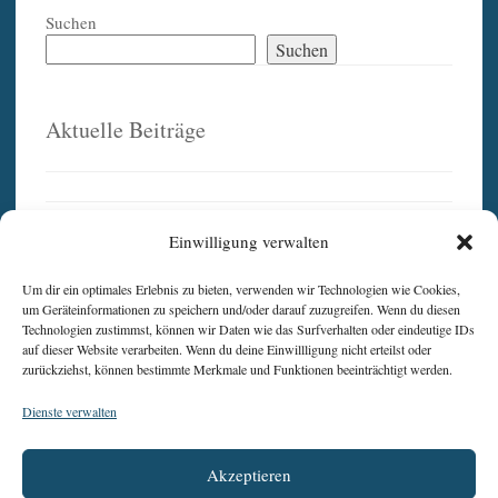
Suchen
Suchen
Aktuelle Beiträge
Dankesrede von Humaira Rasuli anlässlich der Verleihung des
Einwilligung verwalten
Shalom-Preises 2026
Pressemitteilung: Shalompreis 2026 für afghanische
Um dir ein optimales Erlebnis zu bieten, verwenden wir Technologien wie Cookies,
Frauenrechtsaktivistin – Feierliche Verleihung in Eichstätt
um Geräteinformationen zu speichern und/oder darauf zuzugreifen. Wenn du diesen
Technologien zustimmst, können wir Daten wie das Surfverhalten oder eindeutige IDs
Die Shalompreisverleihung steht bevor
auf dieser Website verarbeiten. Wenn du deine Einwillligung nicht erteilst oder
zurückziehst, können bestimmte Merkmale und Funktionen beeinträchtigt werden.
Pressemitteilung: Shalompreis 2026 für die afghanische
Menschenrechtsaktivistin Humaira Rasuli
Dienste verwalten
Shalompreis 2025 – 32.000 Euro nach Kolumbien für die Casa
Social Cultural y Memoria überwiesen
Akzeptieren