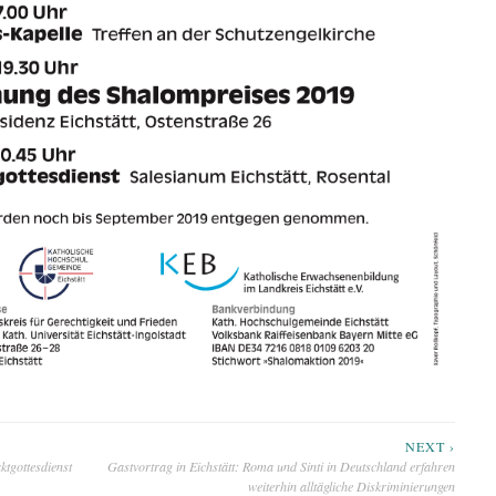
NEXT ›
tgottesdienst
Gastvortrag in Eichstätt: Roma und Sinti in Deutschland erfahren
weiterhin alltägliche Diskriminierungen